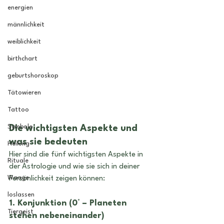
energien
männlichkeit
weiblichkeit
birthchart
geburtshoroskop
Tätowieren
Tattoo
Symbole
Die wichtigsten Aspekte und 
was sie bedeuten
Heilung
Hier sind die fünf wichtigsten Aspekte in 
Rituale
der Astrologie und wie sie sich in deiner 
Waage
Persönlichkeit zeigen können:
loslassen
1. Konjunktion (0° – Planeten 
Tiergeist
stehen nebeneinander) 