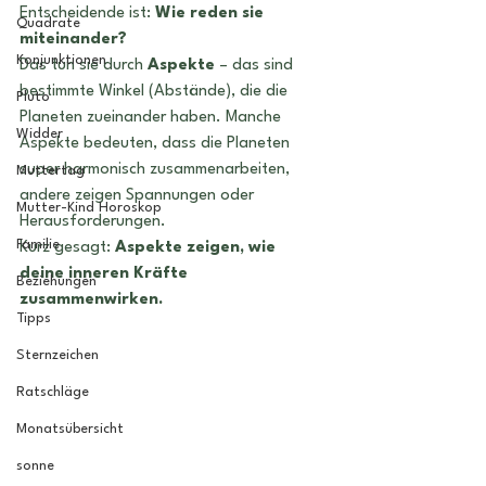
Entscheidende ist: 
Wie reden sie 
Quadrate
miteinander?
Konjunktionen
Das tun sie durch 
Aspekte
 – das sind 
bestimmte Winkel (Abstände), die die 
Pluto
Planeten zueinander haben. Manche 
Widder
Aspekte bedeuten, dass die Planeten 
super harmonisch zusammenarbeiten, 
Muttertag
andere zeigen Spannungen oder 
Mutter-Kind Horoskop
Herausforderungen.
Familie
Kurz gesagt: 
Aspekte zeigen, wie 
deine inneren Kräfte 
Beziehungen
zusammenwirken.
Tipps
Sternzeichen
Ratschläge
Monatsübersicht
sonne