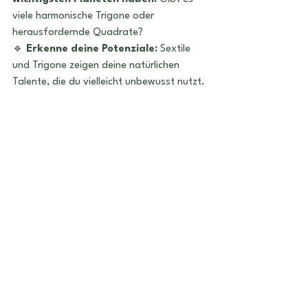
viele harmonische Trigone oder 
herausfordernde Quadrate?
🔹 
Erkenne deine Potenziale:
 Sextile 
und Trigone zeigen deine natürlichen 
Talente, die du vielleicht unbewusst nutzt.
🔹 
Lerne aus den 
Herausforderungen:
 Quadrate und 
Oppositionen sind wie Mentoren – sie 
zeigen dir, wo du wachsen kannst.
Wenn du dein Geburtshoroskop 
wirklich
 verstehen willst, sind Aspekte 
einer der 
Schlüssel zu deiner 
Persönlichkeit
.
Lass uns deine persönlichen 
Aspekte entschlüsseln!
Aspekte sind kein Zufall – sie zeigen dir, 
welche Stärken du hast und welche 