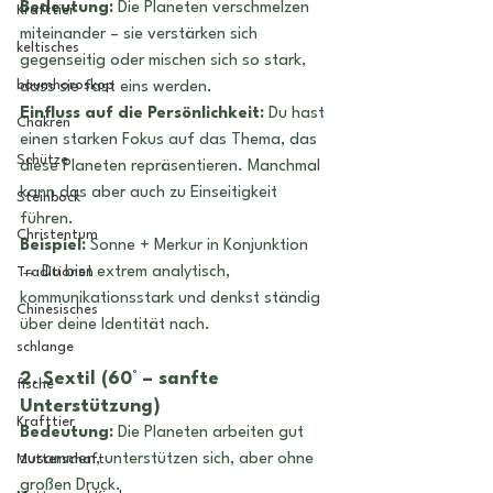
Bedeutung:
 Die Planeten verschmelzen 
Krafttier
miteinander – sie verstärken sich 
keltisches
gegenseitig oder mischen sich so stark, 
baumhoroskop
dass sie fast eins werden.
Einfluss auf die Persönlichkeit:
 Du hast 
Chakren
einen starken Fokus auf das Thema, das 
Schütze
diese Planeten repräsentieren. Manchmal 
kann das aber auch zu Einseitigkeit 
Steinbock
führen. 
Christentum
Beispiel:
 Sonne + Merkur in Konjunktion 
→ Du bist extrem analytisch, 
Traditionen
kommunikationsstark und denkst ständig 
Chinesisches
über deine Identität nach.
schlange
2. Sextil (60° – sanfte 
fische
Unterstützung)
Krafttier
Bedeutung:
 Die Planeten arbeiten gut 
zusammen, unterstützen sich, aber ohne 
Mutterschaft
großen Druck.