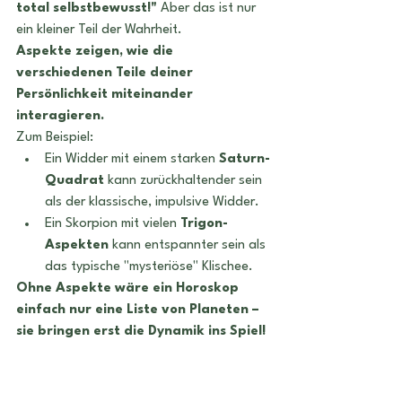
total selbstbewusst!"
 Aber das ist nur 
ein kleiner Teil der Wahrheit.
Aspekte zeigen, wie die 
verschiedenen Teile deiner 
Persönlichkeit miteinander 
interagieren.
Zum Beispiel:
Ein Widder mit einem starken 
Saturn-
Quadrat
 kann zurückhaltender sein 
als der klassische, impulsive Widder.
Ein Skorpion mit vielen 
Trigon-
Aspekten
 kann entspannter sein als 
das typische "mysteriöse" Klischee.
Ohne Aspekte wäre ein Horoskop 
einfach nur eine Liste von Planeten – 
sie bringen erst die Dynamik ins Spiel!