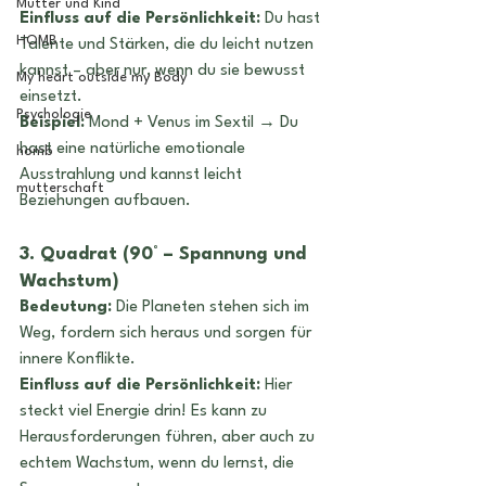
Mutter und Kind
Einfluss auf die Persönlichkeit:
 Du hast 
HOMB
Talente und Stärken, die du leicht nutzen 
kannst – aber nur, wenn du sie bewusst 
My heart outside my Body
einsetzt.
Psychologie
Beispiel:
 Mond + Venus im Sextil → Du 
hast eine natürliche emotionale 
homb
Ausstrahlung und kannst leicht 
mutterschaft
Beziehungen aufbauen.
3. Quadrat (90° – Spannung und 
Wachstum) 
Bedeutung:
 Die Planeten stehen sich im 
Weg, fordern sich heraus und sorgen für 
innere Konflikte.
Einfluss auf die Persönlichkeit:
 Hier 
steckt viel Energie drin! Es kann zu 
Herausforderungen führen, aber auch zu 
echtem Wachstum, wenn du lernst, die 