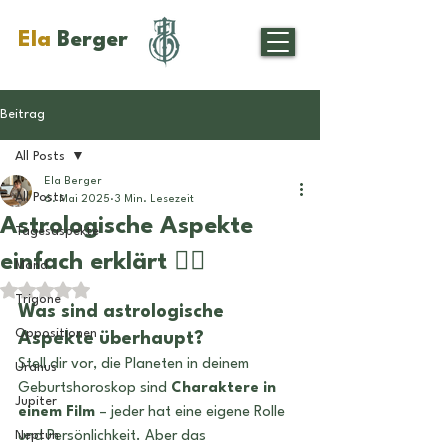
Ela
Berger
Beitrag
All Posts
Ela Berger
All Posts
6. Mai 2025
3 Min. Lesezeit
Astrologische Aspekte
Tagesaspekte
einfach erklärt 👌🏼
Mond
Mit NaN von 5 Sternen bewertet.
Trigone
Was sind astrologische 
Oppositionen
Aspekte überhaupt?
Stell dir vor, die Planeten in deinem 
Uranus
Geburtshoroskop sind 
Charaktere in 
Jupiter
einem Film
 – jeder hat eine eigene Rolle 
Neptun
und Persönlichkeit. Aber das 