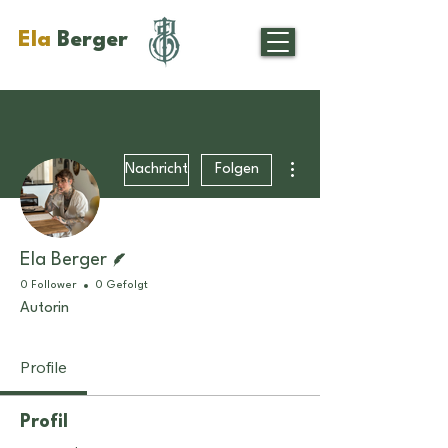
Ela
Berger
Weitere Optionen
Nachricht
Folgen
Autor
Ela Berger
0 Follower
0 Gefolgt
Autorin
Profile
Profil