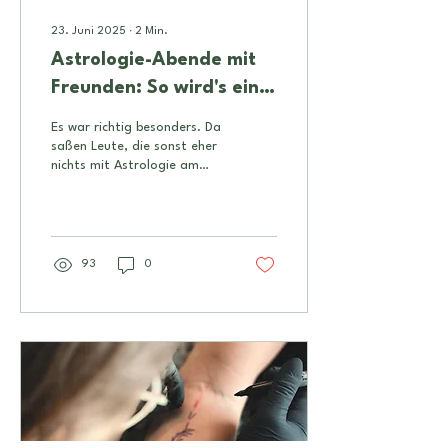
23. Juni 2025
∙
2
Min.
Astrologie-Abende mit
Freunden: So wird's ein
unvergessliches Erlebnis
Es war richtig besonders. Da
saßen Leute, die sonst eher
nichts mit Astrologie am
Hut haben – und am Ende
waren alle total drin. Es
wurde zugehört, gefragt,
gestaunt. Manche haben
Seiten an sich entdeckt, die
93
0
sie lange vergessen hatten.
Und ich dachte nur: Ja,
genau dafür haben wir das
gemacht.