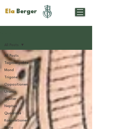
Ela
Berger
Gratis
All Posts
All Posts
Tagesaspekte
Mond
Trigone
Oppositionen
Uranus
Jupiter
Neptun
Quadrate
Konjunktionen
Pluto