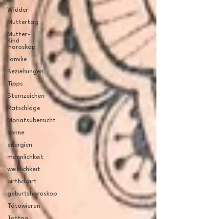
Widder
Muttertag
Mutter-
Kind
Horoskop
Familie
Beziehungen
Tipps
Sternzeichen
Ratschläge
Monatsübersicht
sonne
energien
männlichkeit
weiblichkeit
birthchart
geburtshoroskop
Tätowieren
Tattoo