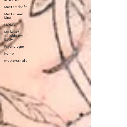
Krafttier
Mutterschaft
Mutter und
Kind
HOMB
My heart
outside my
Body
Psychologie
homb
mutterschaft