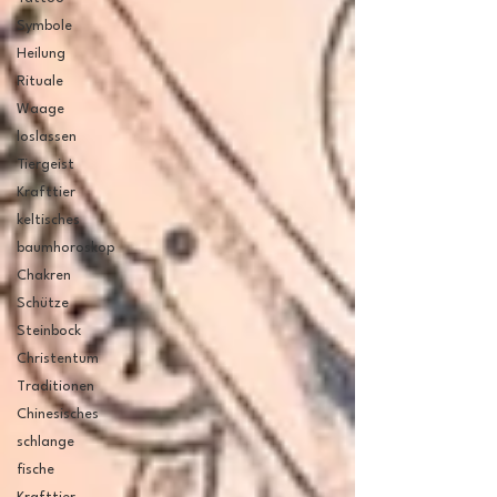
Symbole
Heilung
Rituale
Waage
loslassen
Tiergeist
Krafttier
keltisches
baumhoroskop
Chakren
Schütze
Steinbock
Christentum
Traditionen
Chinesisches
schlange
fische