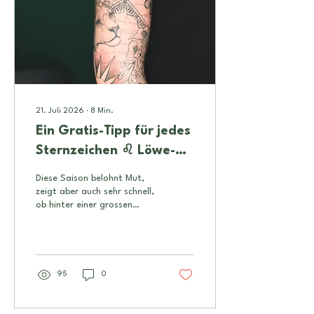
21. Juli 2026
∙
8
Min.
Ein Gratis-Tipp für jedes
Sternzeichen ♌ Löwe-
Saison 2026
Diese Saison belohnt Mut,
zeigt aber auch sehr schnell,
ob hinter einer grossen
Geste auch eine echte
Entscheidung steckt. Lies
am besten den Tipp für dein
Sonnenzeichen und deinen
Aszendenten. Das
95
0
Sonnenzeichen beschreibt
einen wichtigen inneren Kern.
Der Aszendent zeigt häufig