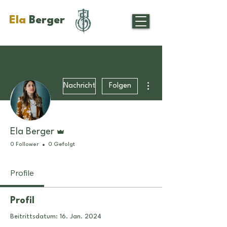
Ela
Berger
Weitere Optionen
Nachricht
Folgen
Administrator
Ela Berger
0 Follower
0 Gefolgt
Profile
Profil
Beitrittsdatum: 16. Jan. 2024