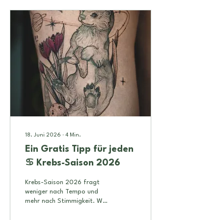
deutlicher, wie sich die
aktuelle Saison im Alltag
bemerkbar macht ;)
18. Juni 2026
∙
4
Min.
Ein Gratis Tipp für jeden
♋️ Krebs-Saison 2026
Krebs-Saison 2026 fragt
weniger nach Tempo und
mehr nach Stimmigkeit. Was
fühlt sich nach Zuhause an.
Was will geschützt werden.