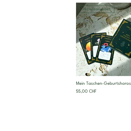
Aktionsangebot
Mein Taschen-Geburtshoro
Preis
55,00 CHF
© 2024 by Ela Berger Anstalt.