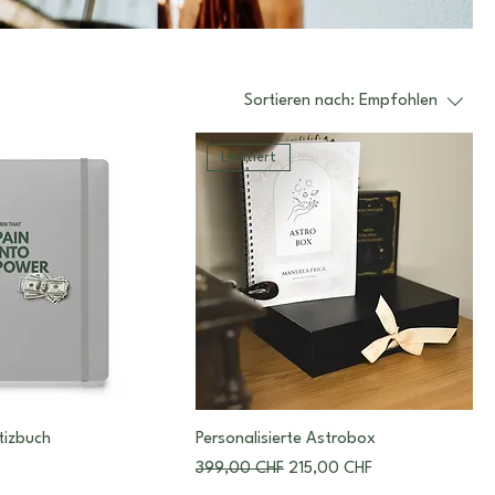
Sortieren nach:
Empfohlen
Limitiert
tizbuch
Personalisierte Astrobox
Standardpreis
Sale-Preis
399,00 CHF
215,00 CHF