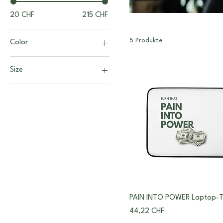
20 CHF
215 CHF
5 Produkte
Color
Lime
Size
Silver
13 in
15 in
PAIN INTO POWER Laptop-T
Preis
44,22 CHF