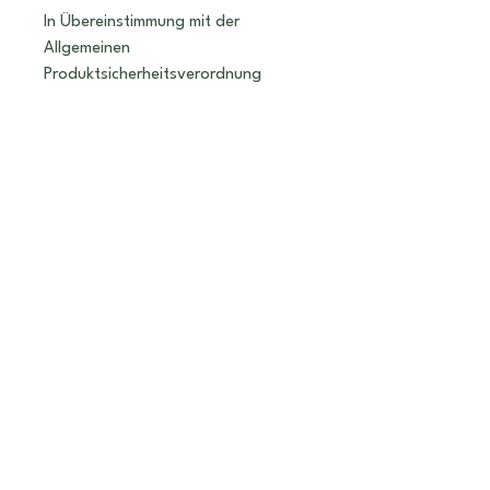
In Übereinstimmung mit der
Allgemeinen
Produktsicherheitsverordnung
(GPSR) gewährleistet
Ela Berger
Anstalt
, dass alle angebotenen
Verbraucherprodukte sicher sind
und den EU-Standards
entsprechen. Mit Fragen oder
Bedenken bezüglich der
Produktsicherheit kontaktiere uns
bitte unter
tattoo@elaberger.li
oder auf dem
Postweg an
Kohlmahd 19
9485 Nendeln
Liechtenstein.