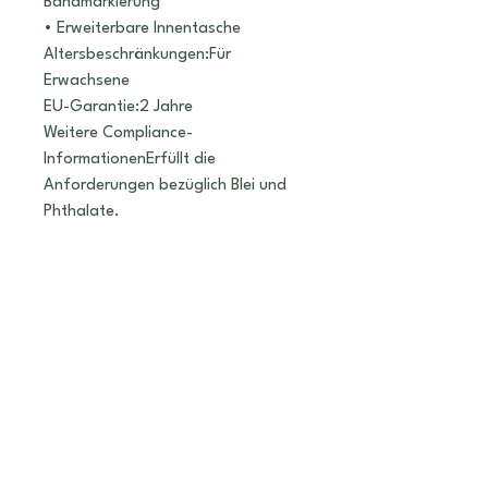
Bandmarkierung
• Erweiterbare Innentasche
Altersbeschränkungen:Für 
Erwachsene
EU-Garantie:2 Jahre
Weitere Compliance-
InformationenErfüllt die 
Anforderungen bezüglich Blei und 
Phthalate.
In Übereinstimmung mit der 
Allgemeinen 
Produktsicherheitsverordnung 
(GPSR) gewährleistet 
Ela Berger
Anstalt
, dass alle angebotenen 
Verbraucherprodukte sicher sind 
und den EU-Standards 
entsprechen. Mit Fragen oder 
Bedenken bezüglich der 