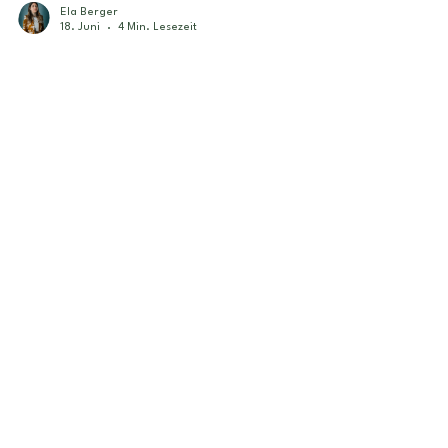
Ela Berger
18. Juni
4 Min. Lesezeit
Ein Gratis Tipp für
jeden ♋️ Krebs-Saison
2026
Krebs-Saison 2026 fragt weniger nach
Tempo und mehr nach Stimmigkeit. Was
fühlt sich nach Zuhause an. Was will
geschützt werden. Wo merkt man
plötzlich, dass man zwar funktioniert,
aber innerlich schon länger nicht mehr
ganz da ist. Mit Merkur im Krebs und seiner