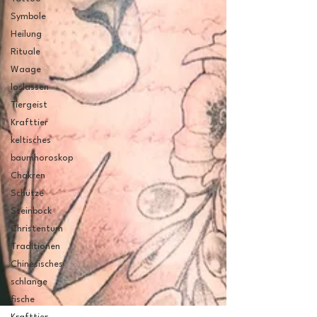
Symbole
Heilung
Rituale
Waage
loslassen
Tiergeist
Krafttier
keltisches
baumhoroskop
Chakren
Schütze
Steinbock
Christentum
Traditionen
Chinesisches
schlange
fische