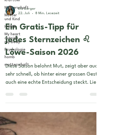
Krafttier
Mutterschaft
Mutter
und Kind
Ela Berger
22. Juli
8 Min. Lesezeit
HOMB
My heart
Ein Gratis-Tipp für
outside
my Body
jedes Sternzeichen ♌
Psychologie
homb
Löwe-Saison 2026
mutterschaft
Diese Saison belohnt Mut, zeigt aber auch
sehr schnell, ob hinter einer grossen Geste
auch eine echte Entscheidung steckt. Lies
am besten den Tipp für dein
Sonnenzeichen und deinen Aszendenten.
Das Sonnenzeichen beschreibt einen
wichtigen inneren Kern. Der Aszendent
zeigt häufig deutlicher, wie sich die