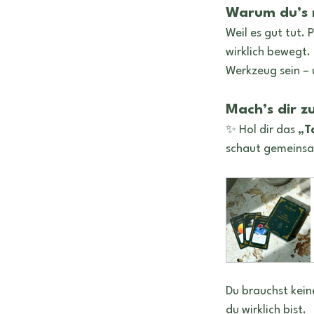
Warum du’s m
Weil es gut tut. 
wirklich bewegt.
Werkzeug sein – 
Mach’s dir z
✨ Hol dir das 
„T
schaut gemeinsam
Du brauchst keine
du wirklich bist.