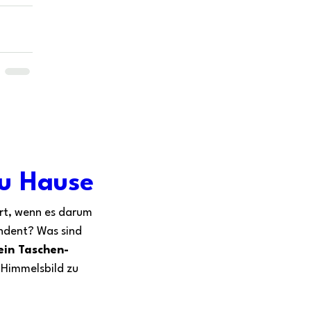
zu Hause
ert, wenn es darum 
ndent? Was sind 
in Taschen-
s Himmelsbild zu 