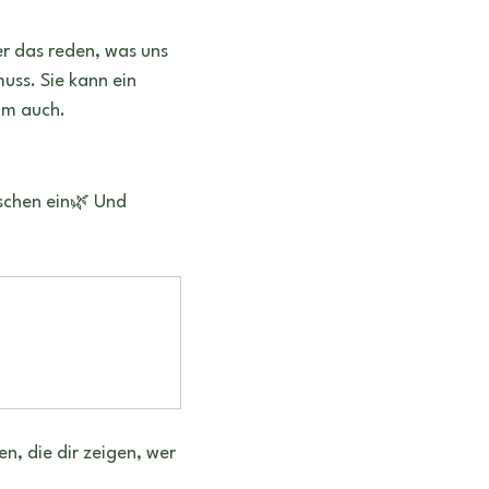
er das reden, was uns 
uss. Sie kann ein 
um auch.
schen ein🌿 Und 
n, die dir zeigen, wer 