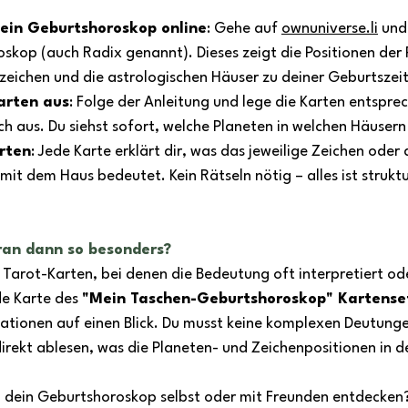
ein Geburtshoroskop online
: Gehe auf 
ownuniverse.li
 und
skop (auch Radix genannt). Dieses zeigt die Positionen der 
szeichen und die astrologischen Häuser zu deiner Geburtszeit
arten aus
: Folge der Anleitung und lege die Karten entspre
ch aus. Du siehst sofort, welche Planeten in welchen Häusern
arten
: Jede Karte erklärt dir, was das jeweilige Zeichen oder 
it dem Haus bedeutet. Kein Rätseln nötig – alles ist struktu
ran dann so besonders?
Tarot-Karten, bei denen die Bedeutung oft interpretiert o
de Karte des 
"Mein Taschen-Geburtshoroskop" Kartense
ationen auf einen Blick. Du musst keine komplexen Deutung
irekt ablesen, was die Planeten- und Zeichenpositionen in 
u dein Geburtshoroskop selbst oder mit Freunden entdecken