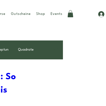
rse
Gutscheine
Shop
Events
Log In
eptun
Quadrate
Beziehungen
Tipps
: So
is
weiblichkeit
birthchart