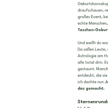
geburtshoroskop
Tätowiere
Geburtshoroskop
draufschauen, re
großes Event, ke
echte Menschen, 
Taschen-Gebur
Und weißt du was
Da saßen Leute, d
Astrologie am H
alle total drin. 
gestaunt. Manche
entdeckt, die si
ich dachte nur: 
J
das gemacht.
Sternenrunde