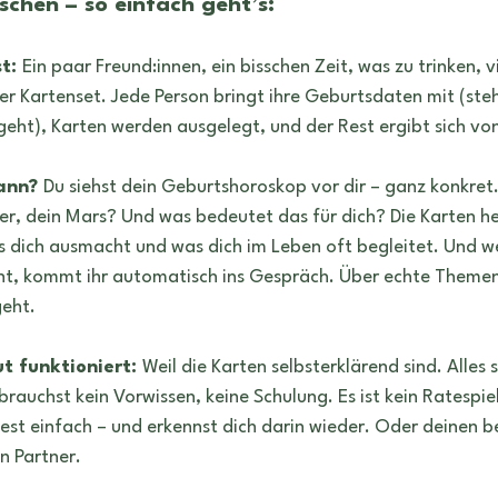
schen – so einfach geht’s:
t: 
Ein paar Freund:innen, ein bisschen Zeit, was zu trinken, vi
er Kartenset. Jede Person bringt ihre Geburtsdaten mit (steht
geht), Karten werden ausgelegt, und der Rest ergibt sich von
ann? 
Du siehst dein Geburtshoroskop vor dir – ganz konkret
er, dein Mars? Und was bedeutet das für dich? Die Karten hel
as dich ausmacht und was dich im Leben oft begleitet. Und we
, kommt ihr automatisch ins Gespräch. Über echte Themen.
geht.
t funktioniert: 
Weil die Karten selbsterklärend sind. Alles 
brauchst kein Vorwissen, keine Schulung. Es ist kein Ratespiel
liest einfach – und erkennst dich darin wieder. Oder deinen b
n Partner.