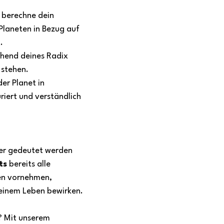
 berechne dein 
Planeten in Bezug auf 
.
chend deines Radix 
 stehen.
der Planet in 
riert und verständlich 
der gedeutet werden 
ts
 bereits alle 
en vornehmen, 
deinem Leben bewirken.
? Mit unserem 