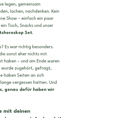
n
Tattoo
Symbole
Heilung
Rituale
e legen, gemeinsam 
den, lachen, nachdenken. Kein 
ine Show – einfach ein paar 
ein Tisch, Snacks und unser 
tshoroskop Set
.
? Es war richtig besonders.
ie sonst eher nichts mit 
ut haben – und am Ende waren 
Es wurde zugehört, gefragt, 
 haben Seiten an sich 
e lange vergessen hatten. Und 
a, genau dafür haben wir 
 mit deinen 