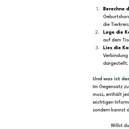
Berechne d
Geburtshoro
die Tierkrei
Lege die K
auf dem Tis
Lies die K
Verbindung m
dargestellt.
Und was ist da
Im Gegensatz zu 
muss, enthält je
wichtigen Inform
sondern kannst d
Willst d