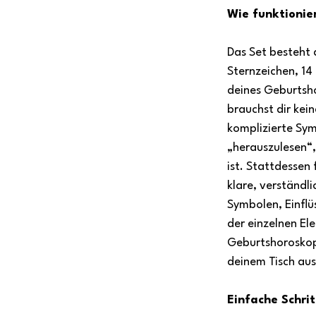
Wie funktionie
Das Set besteht 
Sternzeichen, 14
deines Geburtsh
brauchst dir kei
komplizierte Sy
„herauszulesen“, 
ist. Stattdessen 
klare, verständl
Symbolen, Einflü
der einzelnen El
Geburtshoroskop 
deinem Tisch aus
Einfache Schrit