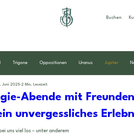
Buchen
Ku
d
Trigone
Oppositionen
Uranus
Jupiter
N
. Juni 2025
2 Min. Lesezeit
dder
Muttertag
Mutter-Kind Horoskop
Familie
ogie-Abende mit Freunden
ein unvergessliches Erlebn
Monatsübersicht
sonne
energien
männlichkeit
ei uns viel los – unter anderem 