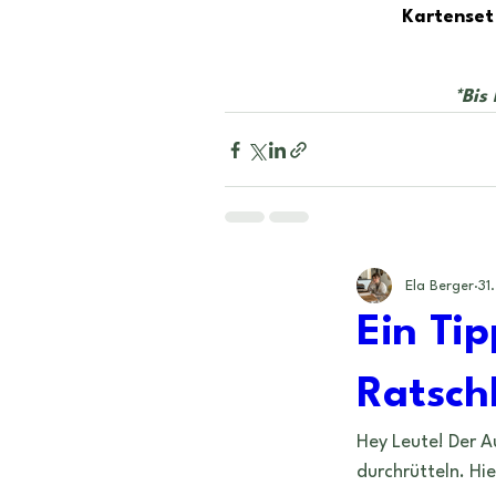
Kartenset
*Bis
Ela Berger
31
Ein Tip
Ratsch
Hey Leute! Der Au
durchrütteln. Hie