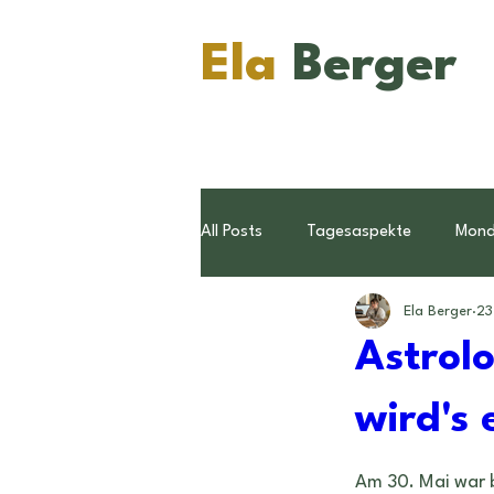
Ela
Berger
All Posts
Tagesaspekte
Mon
Ela Berger
23
Konjunktionen
Pluto
Wi
Astrol
Sternzeichen
wird's 
Ratschläge
Am 30. Mai war b