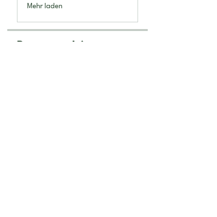
Mehr laden
Programmleiter
Ela Berger
Preis
249,00 CHF
Jetzt anmelden
Teilen