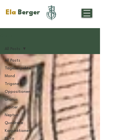
Ela
Berger
Gratis
All Posts
All Posts
Tagesaspekte
Mond
Trigone
Oppositionen
Uranus
Jupiter
Neptun
Quadrate
Konjunktionen
Pluto