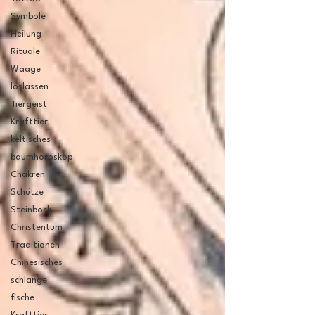
Symbole
Heilung
Rituale
Waage
loslassen
Tiergeist
Krafttier
keltisches
baumhoroskop
Chakren
Schütze
Steinbock
Christentum
Traditionen
Chinesisches
schlange
fische