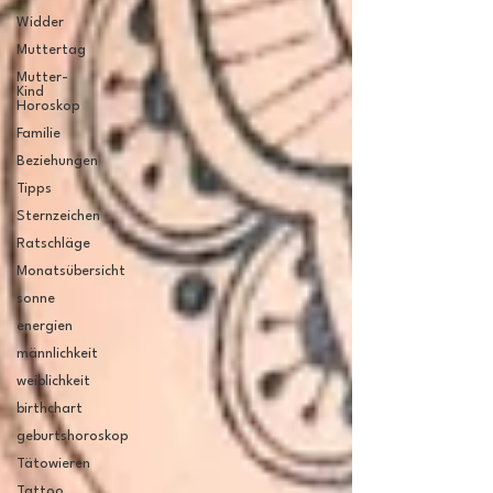
Widder
Muttertag
Mutter-
Kind
Horoskop
Familie
Beziehungen
Tipps
Sternzeichen
Ratschläge
Monatsübersicht
sonne
energien
männlichkeit
weiblichkeit
birthchart
geburtshoroskop
Tätowieren
Tattoo