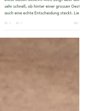
Diese Saison belohnt Mut, zeigt aber auch
sehr schnell, ob hinter einer grossen Geste
auch eine echte Entscheidung steckt. Lies
am besten den Tipp für dein
Sonnenzeichen und deinen Aszendenten.
Das Sonnenzeichen beschreibt einen
wichtigen inneren Kern. Der Aszendent
zeigt häufig deutlicher, wie sich die
aktuelle Saison im Alltag bemerkbar
macht ;)