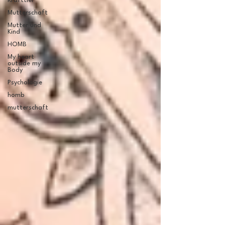
Krafttier
Mutterschaft
Mutter und
Kind
HOMB
My heart
outside my
Body
Psychologie
homb
mutterschaft