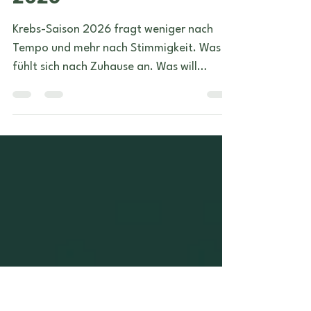
jeden ♋️ Krebs-Saison
2026
Krebs-Saison 2026 fragt weniger nach
Tempo und mehr nach Stimmigkeit. Was
fühlt sich nach Zuhause an. Was will
geschützt werden. Wo merkt man
plötzlich, dass man zwar funktioniert,
aber innerlich schon länger nicht mehr
ganz da ist. Mit Merkur im Krebs und seiner
Rückläufigkeit Ende Juni geht vieles noch
einmal durch die emotionale Schleife...