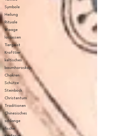
Symbole
Heilung
Rituale
Waage
loslassen
Tiergeist
Krafttier
keltisches
baumhoroskop
Chakren
Schütze
Steinbock
Christentum
Traditionen
Chinesisches
schlange
fische