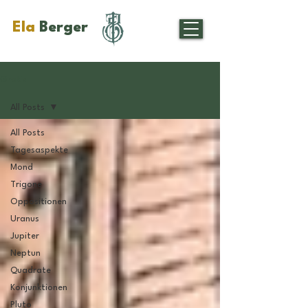
Ela
Berger
Gratis
All Posts
All Posts
Tagesaspekte
Mond
Trigone
Oppositionen
Uranus
Jupiter
Neptun
Quadrate
Konjunktionen
Pluto