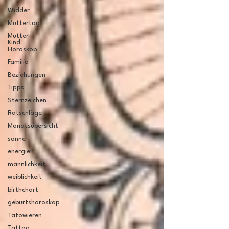
Widder
Muttertag
Mutter-
Kind
Horoskop
Familie
Beziehungen
Tipps
Sternzeichen
Ratschläge
Monatsübersicht
sonne
energien
männlichkeit
weiblichkeit
birthchart
geburtshoroskop
Tätowieren
Tattoo