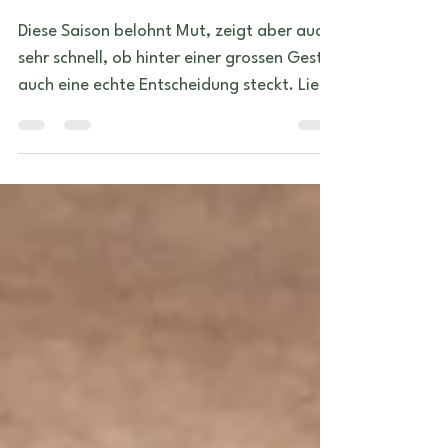
Löwe-Saison 2026
Diese Saison belohnt Mut, zeigt aber auch
sehr schnell, ob hinter einer grossen Geste
auch eine echte Entscheidung steckt. Lies
am besten den Tipp für dein
Sonnenzeichen und deinen Aszendenten.
Das Sonnenzeichen beschreibt einen
wichtigen inneren Kern. Der Aszendent
zeigt häufig deutlicher, wie sich die
aktuelle Saison im Alltag bemerkbar
macht ;)