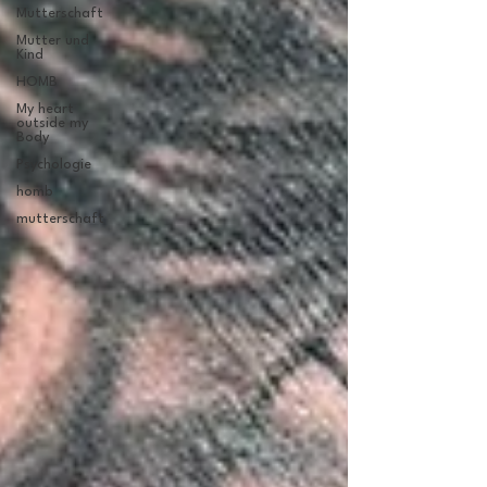
Mutterschaft
Mutter und
Kind
HOMB
My heart
outside my
Body
Psychologie
homb
mutterschaft