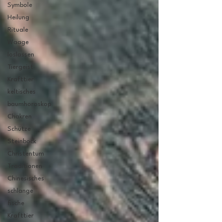
Symbole
Heilung
Rituale
Waage
loslassen
Tiergeist
Krafttier
keltisches
baumhoroskop
Chakren
Schütze
Steinbock
Christentum
Traditionen
Chinesisches
schlange
fische
Krafttier