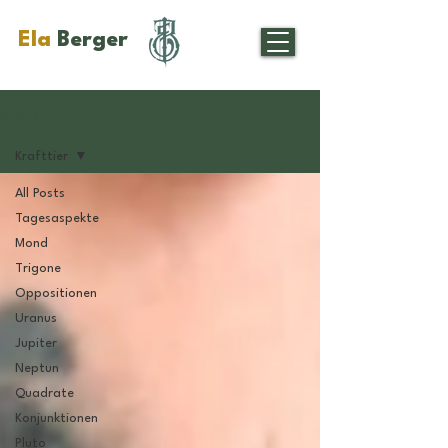
Ela
Berger
Gratis
Krafttier
All Posts
Tagesaspekte
Mond
Trigone
Oppositionen
Uranus
Jupiter
Neptun
Quadrate
Konjunktionen
Pluto