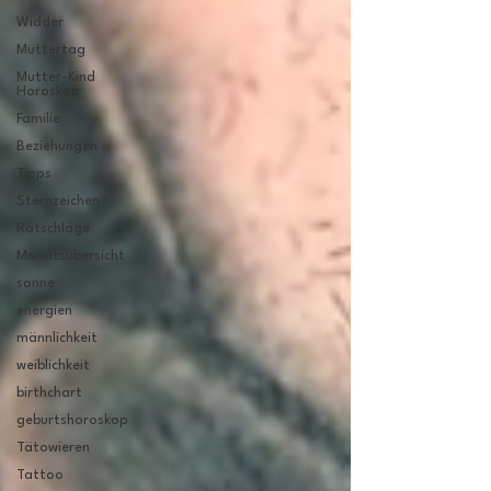
Widder
Muttertag
Mutter-Kind
Horoskop
Familie
Beziehungen
Tipps
Sternzeichen
Ratschläge
Monatsübersicht
sonne
energien
männlichkeit
weiblichkeit
birthchart
geburtshoroskop
Tätowieren
Tattoo