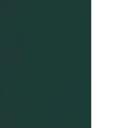
Symbole
Heilung
Rituale
Waage
loslassen
Tiergeist
Krafttier
keltisches
baumhoroskop
Chakren
Schütze
Steinbock
Christentum
Traditionen
Chinesisches
schlange
fische