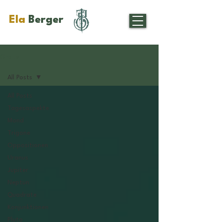
Ela
Berger
Gratis
All Posts
All Posts
Tagesaspekte
Mond
Trigone
Oppositionen
Uranus
Jupiter
Neptun
Quadrate
Konjunktionen
Pluto