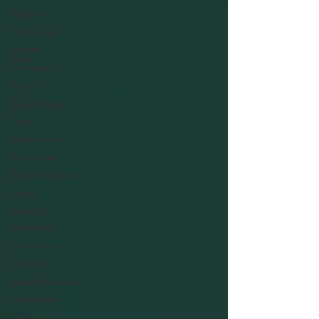
Widder
Muttertag
Mutter-
Kind
Horoskop
Familie
Beziehungen
Tipps
Sternzeichen
Ratschläge
Monatsübersicht
sonne
energien
männlichkeit
weiblichkeit
birthchart
geburtshoroskop
Tätowieren
Tattoo