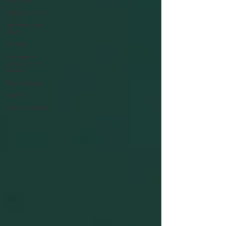
Krafttier
Mutterschaft
Mutter und
Kind
HOMB
My heart
outside my
Body
Psychologie
homb
mutterschaft