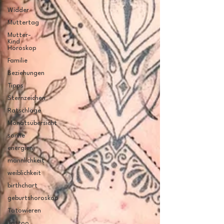
Widder
Muttertag
Mutter-
Kind
Horoskop
Familie
Beziehungen
Tipps
Sternzeichen
Ratschläge
Monatsübersicht
sonne
energien
männlichkeit
weiblichkeit
birthchart
geburtshoroskop
Tätowieren
Tattoo