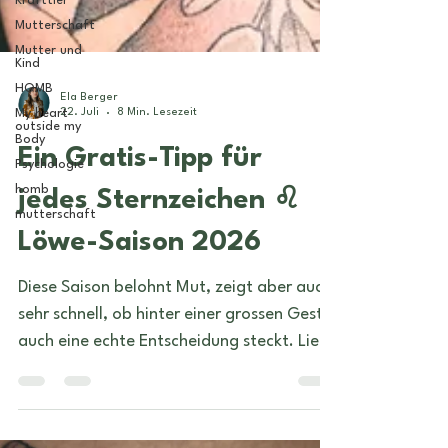
Krafttier
Mutterschaft
Mutter und
Kind
HOMB
My heart
outside my
Ela Berger
Body
22. Juli
8 Min. Lesezeit
Psychologie
Ein Gratis-Tipp für
homb
mutterschaft
jedes Sternzeichen ♌
Löwe-Saison 2026
Diese Saison belohnt Mut, zeigt aber auch
sehr schnell, ob hinter einer grossen Geste
auch eine echte Entscheidung steckt. Lies
am besten den Tipp für dein
Sonnenzeichen und deinen Aszendenten.