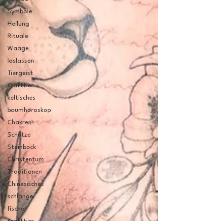
Symbole
Heilung
Rituale
Waage
loslassen
Tiergeist
Krafttier
keltisches
baumhoroskop
Chakren
Schütze
Steinbock
Christentum
Traditionen
Chinesisches
schlange
fische