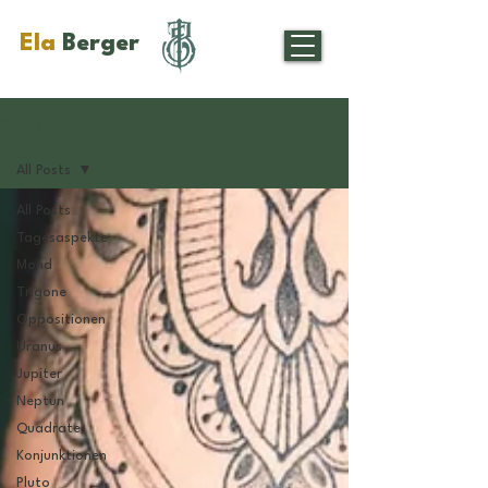
Ela
Berger
Gratis
All Posts
All Posts
Tagesaspekte
Mond
Trigone
Oppositionen
Uranus
Jupiter
Neptun
Quadrate
Konjunktionen
Pluto