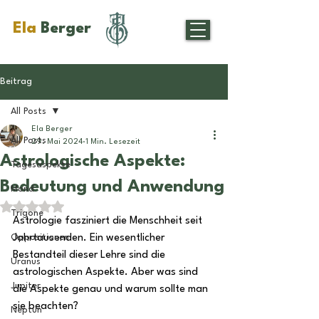
Ela
Berger
Beitrag
All Posts
Ela Berger
All Posts
29. Mai 2024
1 Min. Lesezeit
Astrologische Aspekte:
Tagesaspekte
Bedeutung und Anwendung
Mond
Mit NaN von 5 Sternen bewertet.
Trigone
Astrologie fasziniert die Menschheit seit 
Oppositionen
Jahrtausenden. Ein wesentlicher 
Bestandteil dieser Lehre sind die 
Uranus
astrologischen Aspekte. Aber was sind 
Jupiter
die Aspekte genau und warum sollte man 
sie beachten?
Neptun