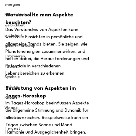
energien
Warum sollte man Aspekte 
männlichkeit
beachten?
weiblichkeit
Das Verständnis von Aspekten kann 
birthchart
wertvolle Einsichten in persönliche und 
allgemeine Trends bieten. Sie zeigen, wie 
geburtshoroskop
Planetenenergien zusammenwirken, und 
Tätowieren
helfen dabei, die Herausforderungen und 
Potenziale in verschiedenen 
Tattoo
Lebensbereichen zu erkennen.
Symbole
Heilung
Bedeutung von Aspekten im 
Tages-Horoskop
Rituale
Im Tages-Horoskop beeinflussen Aspekte 
Waage
die allgemeine Stimmung und Dynamik für 
alle Sternzeichen. Beispielsweise kann ein 
loslassen
Trigon zwischen Sonne und Mond 
Tiergeist
Harmonie und Ausgeglichenheit bringen, 