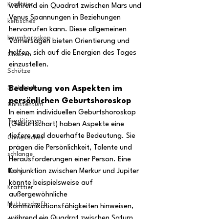
Krafttier
während ein Quadrat zwischen Mars und 
Venus Spannungen in Beziehungen 
keltisches
hervorrufen kann. Diese allgemeinen 
baumhoroskop
Vorhersagen bieten Orientierung und 
helfen, sich auf die Energien des Tages 
Chakren
einzustellen.
Schütze
Steinbock
Bedeutung von Aspekten im 
persönlichen Geburtshoroskop
Christentum
In einem individuellen Geburtshoroskop 
Traditionen
(Geburtschart) haben Aspekte eine 
tiefere und dauerhafte Bedeutung. Sie 
Chinesisches
prägen die Persönlichkeit, Talente und 
schlange
Herausforderungen einer Person. Eine 
fische
Konjunktion zwischen Merkur und Jupiter 
könnte beispielsweise auf 
Krafttier
außergewöhnliche 
Mutterschaft
Kommunikationsfähigkeiten hinweisen, 
während ein Quadrat zwischen Saturn 