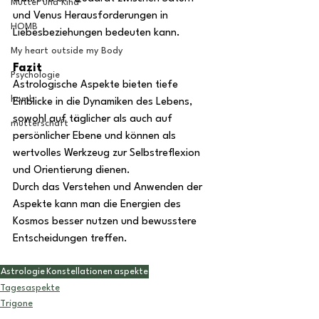
Mutter und Kind
und Venus Herausforderungen in 
HOMB
Liebesbeziehungen bedeuten kann.
My heart outside my Body
Fazit
Psychologie
Astrologische Aspekte bieten tiefe 
homb
Einblicke in die Dynamiken des Lebens, 
sowohl auf täglicher als auch auf 
mutterschaft
persönlicher Ebene und können als 
wertvolles Werkzeug zur Selbstreflexion 
und Orientierung dienen.
Durch das Verstehen und Anwenden der 
Aspekte kann man die Energien des 
Kosmos besser nutzen und bewusstere 
Entscheidungen treffen.
Astrologie
Konstellationen
aspekte
Tagesaspekte
Trigone