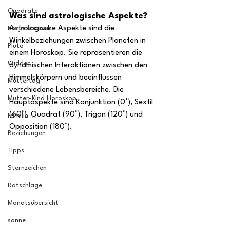
Quadrate
Was sind astrologische Aspekte?
Astrologische Aspekte sind die 
Konjunktionen
Winkelbeziehungen zwischen Planeten in 
Pluto
einem Horoskop. Sie repräsentieren die 
Widder
dynamischen Interaktionen zwischen den 
Himmelskörpern und beeinflussen 
Muttertag
verschiedene Lebensbereiche. Die 
Mutter-Kind Horoskop
Hauptaspekte sind Konjunktion (0°), Sextil 
(60°), Quadrat (90°), Trigon (120°) und 
Familie
Opposition (180°).
Beziehungen
Tipps
Sternzeichen
Ratschläge
Monatsübersicht
sonne