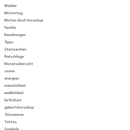
Widder
Muttertag
Mutter-Kind Horoskop
Familie
Beziehungen
Tipps
Sternzeichen
Ratschläge
Monatsübersicht
sonne
energien
männlichkeit
weiblichkeit
birthchart
geburtshoroskop
Tätowieren
Tattoo
Symbole