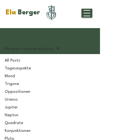
Ela
Berger
Gratis
My heart outside my Body
All Posts
Tagesaspekte
Mond
Trigone
Oppositionen
Uranus
Jupiter
Neptun
Quadrate
Konjunktionen
Pluto