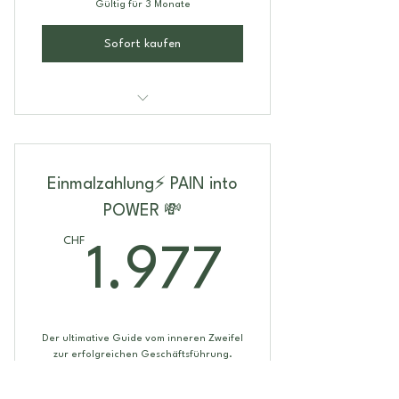
Gültig für 3 Monate
Sofort kaufen
7 Coaching Calls
Videolektionen
Einmalzahlung⚡️ PAIN into
7 Theoretische Module
POWER 💸
7 Workbooks
CHF
1.977
1.977
Deine komplette Business Strategie
von A bis Z
Motivationschat
Der ultimative Guide vom inneren Zweifel
zur erfolgreichen Geschäftsführung.
3 Monate Begleitung