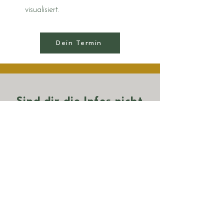
visualisiert.
Dein Termin
Sind dir die Infos nicht
genug?
Bestelle jetzt einen detalierten Ablaufplan
Tel:
+41 795527468
Email:
soulwork@elaberger.li
Kohlmahd 19
FL-9485 Nendeln