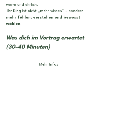
warm und ehrlich.
 Ihr Ding ist nicht „mehr wissen“ – sondern 
mehr fühlen, verstehen und bewusst 
wählen
.
Was dich im Vortrag erwartet 
(30–40 Minuten)
Mehr Infos
Tickets
Verkauf beendet
Tickettyp
Freie Platzwahl
Preis