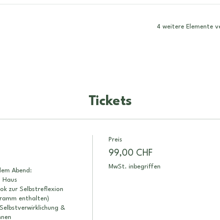
4 weitere Elemente v
Tickets
Preis
99,00 CHF
MwSt. inbegriffen
em Abend:

 Haus

k zur Selbstreflexion 
ramm enthalten)

Selbstverwirklichung & 
nen
