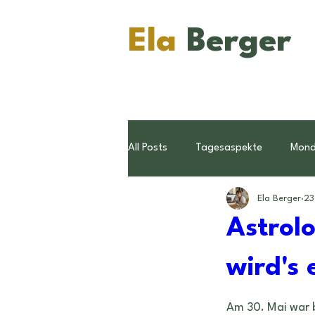
Ela
Berger
All Posts
Tagesaspekte
Mon
Ela Berger
23
Konjunktionen
Pluto
Wi
Astrol
Sternzeichen
wird's 
Ratschläge
Am 30. Mai war b