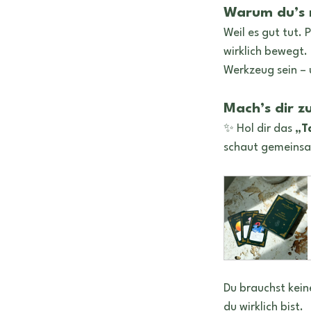
Warum du’s m
Weil es gut tut. 
wirklich bewegt.
Werkzeug sein – 
Mach’s dir z
✨ Hol dir das 
„T
schaut gemeinsam
Du brauchst keine
du wirklich bist.