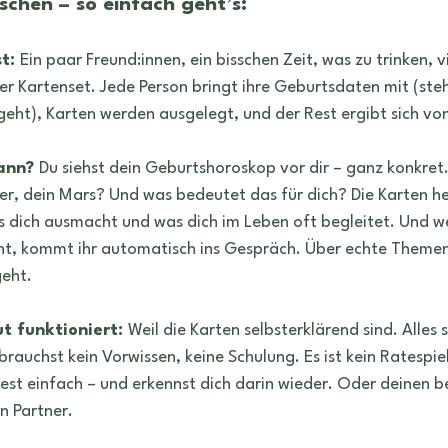
schen – so einfach geht’s:
t: 
Ein paar Freund:innen, ein bisschen Zeit, was zu trinken, vi
er Kartenset. Jede Person bringt ihre Geburtsdaten mit (steht
geht), Karten werden ausgelegt, und der Rest ergibt sich von
ann? 
Du siehst dein Geburtshoroskop vor dir – ganz konkret
er, dein Mars? Und was bedeutet das für dich? Die Karten hel
as dich ausmacht und was dich im Leben oft begleitet. Und we
, kommt ihr automatisch ins Gespräch. Über echte Themen.
geht.
t funktioniert: 
Weil die Karten selbsterklärend sind. Alles 
brauchst kein Vorwissen, keine Schulung. Es ist kein Ratespiel
liest einfach – und erkennst dich darin wieder. Oder deinen b
n Partner.