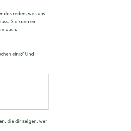
er das reden, was uns 
uss. Sie kann ein 
um auch.
schen ein🌿 Und 
n, die dir zeigen, wer 