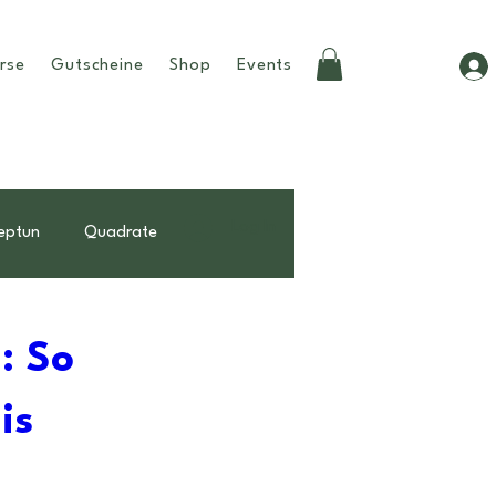
rse
Gutscheine
Shop
Events
Log In
eptun
Quadrate
Beziehungen
Tipps
: So
is
weiblichkeit
birthchart