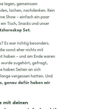
n
Tattoo
Symbole
Heilung
Rituale
e legen, gemeinsam 
den, lachen, nachdenken. Kein 
ine Show – einfach ein paar 
ein Tisch, Snacks und unser 
tshoroskop Set
.
? Es war richtig besonders.
ie sonst eher nichts mit 
ut haben – und am Ende waren 
Es wurde zugehört, gefragt, 
 haben Seiten an sich 
e lange vergessen hatten. Und 
a, genau dafür haben wir 
 mit deinen 