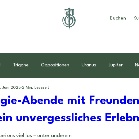
Buchen
Ku
d
Trigone
Oppositionen
Uranus
Jupiter
N
. Juni 2025
2 Min. Lesezeit
dder
Muttertag
Mutter-Kind Horoskop
Familie
ogie-Abende mit Freunden
ein unvergessliches Erlebn
Monatsübersicht
sonne
energien
männlichkeit
ei uns viel los – unter anderem 