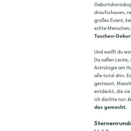
geburtshoroskop
Tätowiere
Geburtshoroskop
draufschauen, re
großes Event, ke
echte Menschen, 
Taschen-Gebur
Und weißt du was
Da saßen Leute, d
Astrologie am H
alle total drin. 
gestaunt. Manche
entdeckt, die si
ich dachte nur: 
J
das gemacht.
Sternenrunde