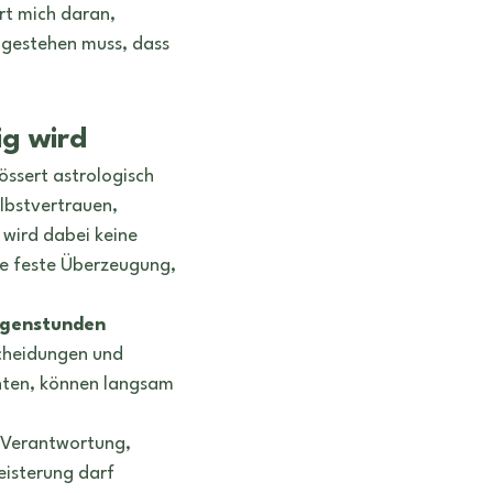
rt mich daran, 
ngestehen muss, dass 
g wird
ssert astrologisch 
lbstvertrauen, 
 wird dabei keine 
ie feste Überzeugung, 
rgenstunden 
cheidungen und 
ehten, können langsam 
 Verantwortung, 
eisterung darf 