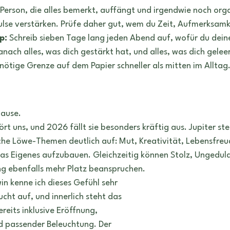
 Person, die alles bemerkt, auffängt und irgendwie noch orga
lse verstärken. Prüfe daher gut, wem du Zeit, Aufmerksamk
p:
 Schreib sieben Tage lang jeden Abend auf, wofür du dein
nach alles, was dich gestärkt hat, und alles, was dich gelee
nötige Grenze auf dem Papier schneller als mitten im Alltag
ause.
ört uns, und 2026 fällt sie besonders kräftig aus. Jupiter st
sche Löwe-Themen deutlich auf: Mut, Kreativität, Lebensfreu
s Eigenes aufzubauen. Gleichzeitig können Stolz, Ungeduld
g ebenfalls mehr Platz beanspruchen.
in kenne ich dieses Gefühl sehr 
ucht auf, und innerlich steht das 
ereits inklusive Eröffnung, 
d passender Beleuchtung. Der 