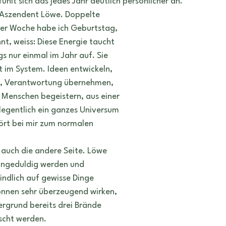
ühlt sich das jedes Jahr deutlich persönlicher an.
n
Tattoo
Symbole
Heilung
Rituale
 Aszendent Löwe. Doppelte 
iner Woche habe ich Geburtstag, 
nt, weiss: Diese Energie taucht 
s nur einmal im Jahr auf. Sie 
st im System. Ideen entwickeln, 
n, Verantwortung übernehmen, 
 Menschen begeistern, aus einer 
elegentlich ein ganzes Universum 
rt bei mir zum normalen 
s auch die andere Seite. Löwe 
 ungeduldig werden und 
indlich auf gewisse Dinge 
önnen sehr überzeugend wirken, 
rgrund bereits drei Brände 
scht werden. 