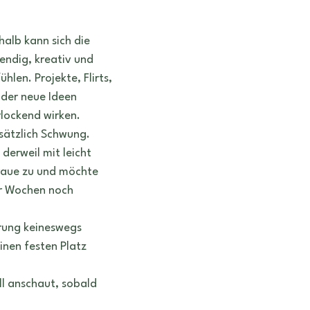
halb kann sich die 
endig, kreativ und 
hlen. Projekte, Flirts, 
oder neue Ideen 
rlockend wirken. 
sätzlich Schwung. 
derweil mit leicht 
aue zu und möchte 
er Wochen noch 
rung keineswegs 
inen festen Platz 
ll anschaut, sobald 