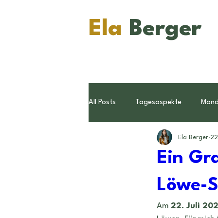
Ela
Berger
All Posts
Tagesaspekte
Mon
Ela Berger
22
Konjunktionen
Pluto
Wi
Ein Gra
Sternzeichen
Löwe-S
Ratschläge
Am 
22. Juli 20