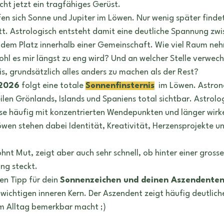
cht jetzt ein tragfähiges Gerüst.
ffen sich Sonne und Jupiter im Löwen. Nur wenig später finde
. Astrologisch entsteht damit eine deutliche Spannung zwis
 dem Platz innerhalb einer Gemeinschaft. Wie viel Raum neh
hl es mir längst zu eng wird? Und an welcher Stelle verwechsl
s, grundsätzlich alles anders zu machen als der Rest?
 2026
 folgt eine totale 
Sonnenfinsternis
im Löwen. Astrono
len Grönlands, Islands und Spaniens total sichtbar. Astrolo
se häufig mit konzentrierten Wendepunkten und länger wirk
wen stehen dabei Identität, Kreativität, Herzensprojekte un
hnt Mut, zeigt aber auch sehr schnell, ob hinter einer gross
ng steckt.
en Tipp für dein 
Sonnenzeichen und deinen Aszendente
wichtigen inneren Kern. Der Aszendent zeigt häufig deutlicher
im Alltag bemerkbar macht ;)