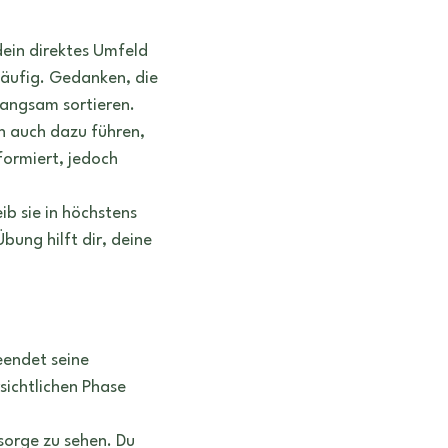
ein direktes Umfeld 
läufig. Gedanken, die 
 langsam sortieren.
nn auch dazu führen, 
formiert, jedoch 
ib sie in höchstens 
ung hilft dir, deine 
eendet seine 
ichtlichen Phase 
sorge zu sehen. Du 