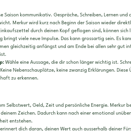
ese Saison kommunikativ. Gespräche, Schreiben, Lernen und d
cht. Merkur wird kurz nach Beginn der Saison wieder direkt
 Einkaufszettel durch deinen Kopf geflogen sind, können sich
g bringt viele neue Impulse. Das kann grossartig sein. Es ka
men gleichzeitig anfängst und am Ende bei allen sehr gut in
ist.
p:
 Wähle eine Aussage, die dir schon länger wichtig ist. Schre
 Keine Nebenschauplätze, keine zwanzig Erklärungen. Diese Üb
chaft zu erkennen.
 um Selbstwert, Geld, Zeit und persönliche Energie. Merkur b
n deinem Zeichen. Dadurch kann nach einer emotional unübers
heit entstehen.
erinnert dich daran, deinen Wert auch ausserhalb deiner Für