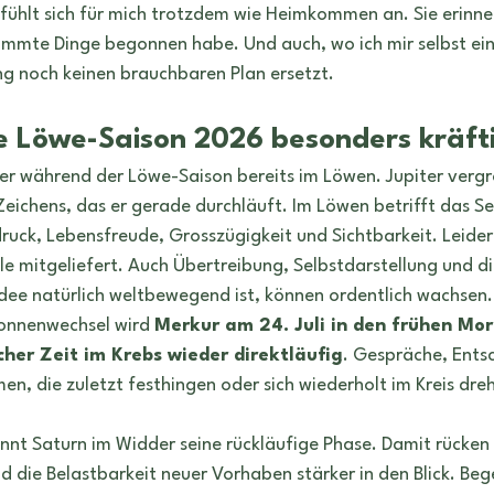
fühlt sich für mich trotzdem wie Heimkommen an. Sie erinne
immte Dinge begonnen habe. Und auch, wo ich mir selbst ei
ng noch keinen brauchbaren Plan ersetzt.
 Löwe-Saison 2026 besonders kräfti
er während der Löwe-Saison bereits im Löwen. Jupiter vergrö
eichens, das er gerade durchläuft. Im Löwen betrifft das Se
druck, Lebensfreude, Grosszügigkeit und Sichtbarkeit. Leider
le mitgeliefert. Auch Übertreibung, Selbstdarstellung und d
Idee natürlich weltbewegend ist, können ordentlich wachsen.
onnenwechsel wird 
Merkur am 24. Juli in den frühen Mo
cher Zeit im Krebs wieder direktläufig
. Gespräche, Ents
n, die zuletzt festhingen oder sich wiederholt im Kreis dr
innt Saturn im Widder seine rückläufige Phase. Damit rücken
d die Belastbarkeit neuer Vorhaben stärker in den Blick. Beg