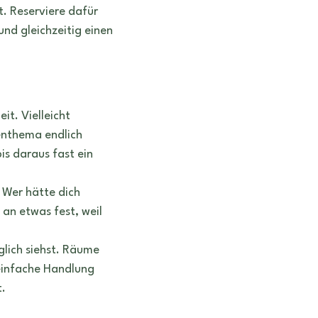
t. Reserviere dafür 
nd gleichzeitig einen 
it. Vielleicht 
enthema endlich 
s daraus fast ein 
Wer hätte dich 
an etwas fest, weil 
glich siehst. Räume 
e einfache Handlung 
t.