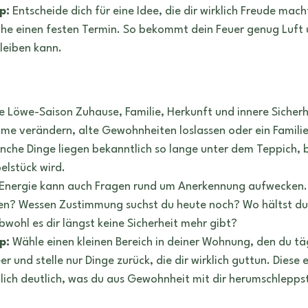
p:
 Entscheide dich für eine Idee, die dir wirklich Freude mach
e einen festen Termin. So bekommt dein Feuer genug Luft u
leiben kann.
ie Löwe-Saison Zuhause, Familie, Herkunft und innere Sicherhe
me verändern, alte Gewohnheiten loslassen oder ein Famili
che Dinge liegen bekanntlich so lange unter dem Teppich, bi
elstück wird.
-Energie kann auch Fragen rund um Anerkennung aufwecken. 
len? Wessen Zustimmung suchst du heute noch? Wo hältst du 
obwohl es dir längst keine Sicherheit mehr gibt?
p:
 Wähle einen kleinen Bereich in deiner Wohnung, den du tä
eer und stelle nur Dinge zurück, die dir wirklich guttun. Dies
nlich deutlich, was du aus Gewohnheit mit dir herumschlepps