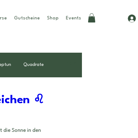
rse
Gutscheine
Shop
Events
Log In
eptun
Quadrate
Beziehungen
Tipps
zeichen ♌
weiblichkeit
birthchart
t die Sonne in den 