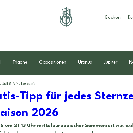
Buchen
Ku
d
Trigone
Oppositionen
Uranus
Jupiter
N
. Juli
8 Min. Lesezeit
dder
Muttertag
Mutter-Kind Horoskop
Familie
tis-Tipp für jedes Stern
aison 2026
Monatsübersicht
sonne
energien
männlichkeit
26 um 21:13 Uhr mitteleuropäischer Sommerzeit
 wechsel