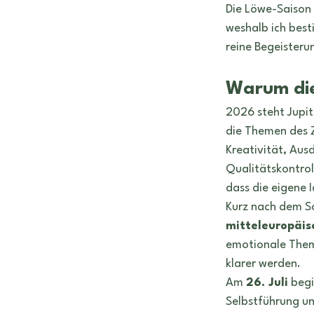
Die Löwe-Saison 
weshalb ich best
reine Begeisteru
Warum die
2026 steht Jupit
die Themen des Z
Kreativität, Aus
Qualitätskontrol
dass die eigene 
Kurz nach dem S
mitteleuropäis
emotionale Theme
klarer werden. 
Am 
26. Juli
 beg
Selbstführung un