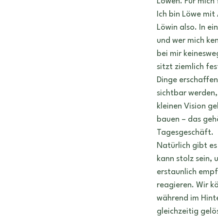
Löwen. Für mich f
geburtshoroskop
Tätowiere
Ich bin Löwe mit
Löwin also. In e
und wer mich ken
bei mir keinesweg
sitzt ziemlich fe
Dinge erschaffe
sichtbar werden,
kleinen Vision g
bauen – das gehö
Tagesgeschäft.
Natürlich gibt e
kann stolz sein,
erstaunlich empf
reagieren. Wir k
während im Hinte
gleichzeitig gelö