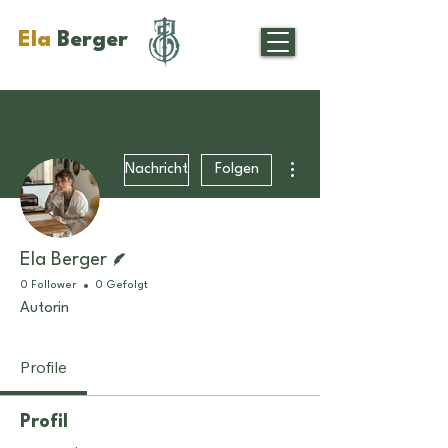
Ela
Berger
Weitere Optionen
Nachricht
Folgen
Autor
Ela Berger
0 Follower
0 Gefolgt
Autorin
Profile
Profil