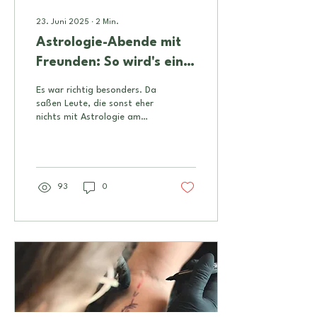
23. Juni 2025
∙
2
Min.
Astrologie-Abende mit
Freunden: So wird's ein
unvergessliches Erlebnis
Es war richtig besonders. Da
saßen Leute, die sonst eher
nichts mit Astrologie am
Hut haben – und am Ende
waren alle total drin. Es
wurde zugehört, gefragt,
gestaunt. Manche haben
Seiten an sich entdeckt, die
93
0
sie lange vergessen hatten.
Und ich dachte nur: Ja,
genau dafür haben wir das
gemacht.