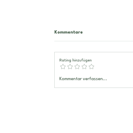
Kommentare
Rating hinzufügen
Männlichkeit und
Kommentar verfassen...
Weiblichkeit in der
Astrologie
© 2024 by Ela Berger Anstalt.