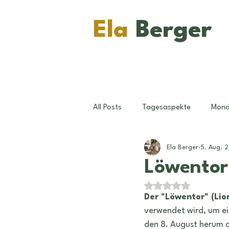
Ela
Berger
All Posts
Tagesaspekte
Mon
Ela Berger
5. Aug. 
Konjunktionen
Pluto
Wi
Löwentor.
Mit NaN von 5 Ster
Sternzeichen
Ratschläge
Der "Löwentor" (Lio
verwendet wird, um ei
den 8. August herum au