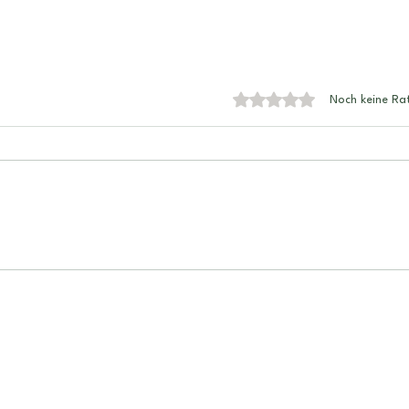
Mit 0 von 5 Sternen bewe
Noch keine Ra
Aspe
Ein Tipp für Jeder -
Astrologische Ratschläge für
August 2024
AGB
Datenschutz