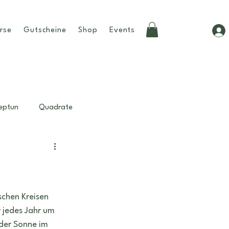
rse
Gutscheine
Shop
Events
eptun
Quadrate
Beziehungen
Tipps
weiblichkeit
birthchart
ischen Kreisen 
 jedes Jahr um 
 der Sonne im 