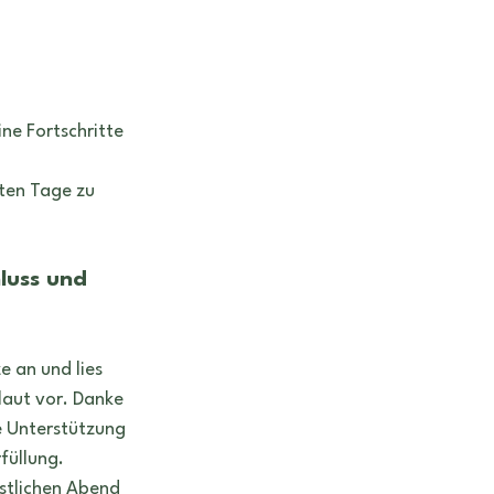
ne Fortschritte 
zten Tage zu 
luss und 
e an und lies 
laut vor. Danke 
e Unterstützung 
rfüllung.
stlichen Abend 