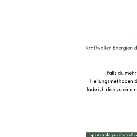
kraftvollen Energien 
Falls du meh
Heilungsmethoden du
lade ich dich zu eine
Tipps
Astrologie
selbstrefle