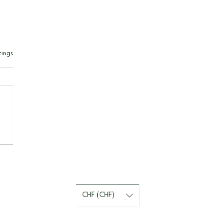
rtet.
tings
kte im Alltag, Teil 2
CHF (CHF)