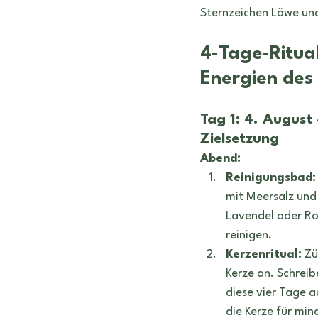
geburtshoroskop
Tätowiere
Sternzeichen Löwe und
4-Tage-Ritual
Energien des
Tag 1: 4. August
Zielsetzung
Abend:
Reinigungsbad:
mit Meersalz und
Lavendel oder Ro
reinigen.
Kerzenritual:
 Z
Kerze an. Schreib
diese vier Tage au
die Kerze für min