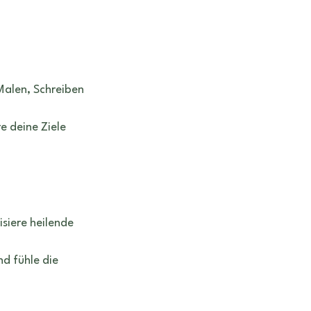
Malen, Schreiben 
e deine Ziele 
siere heilende 
nd fühle die 