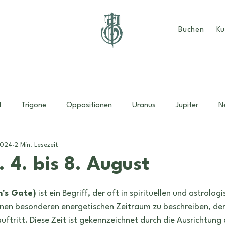
Buchen
Ku
d
Trigone
Oppositionen
Uranus
Jupiter
N
2024
2 Min. Lesezeit
dder
Muttertag
Mutter-Kind Horoskop
Familie
 4. bis 8. August
nen bewertet.
Monatsübersicht
sonne
energien
männlichkeit
n's Gate)
 ist ein Begriff, der oft in spirituellen und astrolog
nen besonderen energetischen Zeitraum zu beschreiben, der
ftritt. Diese Zeit ist gekennzeichnet durch die Ausrichtung