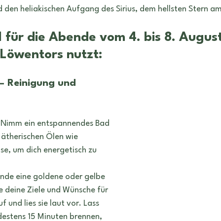
n
Tattoo
Symbole
Heilung
Rituale
 den heliakischen Aufgang des Sirius, dem hellsten Stern 
 für die Abende vom 4. bis 8. August
 Löwentors nutzt:
 – Reinigung und 
 Nimm ein entspannendes Bad 
 ätherischen Ölen wie 
se, um dich energetisch zu 
ünde eine goldene oder gelbe 
e deine Ziele und Wünsche für 
f und lies sie laut vor. Lass 
destens 15 Minuten brennen, 