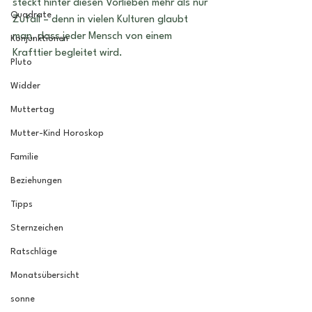
steckt hinter diesen Vorlieben mehr als nur 
Quadrate
Zufall – denn in vielen Kulturen glaubt 
man, dass jeder Mensch von einem 
Konjunktionen
Krafttier begleitet wird.
Pluto
Widder
Muttertag
Mutter-Kind Horoskop
Familie
Beziehungen
Tipps
Sternzeichen
Ratschläge
Monatsübersicht
sonne