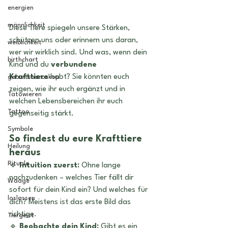
energien
männlichkeit
Diese Tiere spiegeln unsere Stärken, 
schützen uns oder erinnern uns daran, 
weiblichkeit
wer wir wirklich sind. Und was, wenn dein 
birthchart
Kind und du 
verbundene 
Krafttiere
 habt? Sie könnten euch 
geburtshoroskop
zeigen, wie ihr euch ergänzt und in 
Tätowieren
welchen Lebensbereichen ihr euch 
Tattoo
gegenseitig stärkt.
Symbole
So findest du eure Krafttiere 
Heilung
heraus
Rituale
🔹 
Intuition zuerst:
 Ohne lange 
nachzudenken – welches Tier fällt dir 
Waage
sofort für dein Kind ein? Und welches für 
loslassen
dich? Meistens ist das erste Bild das 
richtige.
Tiergeist
🔹 
Beobachte dein Kind:
 Gibt es ein 