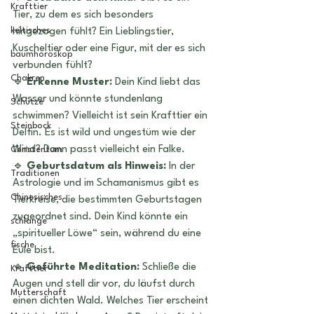
Krafttier
Tier, zu dem es sich besonders 
keltisches
hingezogen fühlt? Ein Lieblingstier, 
Kuscheltier oder eine Figur, mit der es sich 
baumhoroskop
verbunden fühlt?
Chakren
🔹 
Erkenne Muster:
 Dein Kind liebt das 
Wasser und könnte stundenlang 
Schütze
schwimmen? Vielleicht ist sein Krafttier ein 
Steinbock
Delfin. Es ist wild und ungestüm wie der 
Wind? Dann passt vielleicht ein Falke.
Christentum
🔹 
Geburtsdatum als Hinweis:
 In der 
Traditionen
Astrologie und im Schamanismus gibt es 
Chinesisches
Tierkreise, die bestimmten Geburtstagen 
zugeordnet sind. Dein Kind könnte ein 
schlange
„spiritueller Löwe“ sein, während du eine 
fische
Eule bist.
🔹 
Geführte Meditation:
 Schließe die 
Krafttier
Augen und stell dir vor, du läufst durch 
Mutterschaft
einen dichten Wald. Welches Tier erscheint 