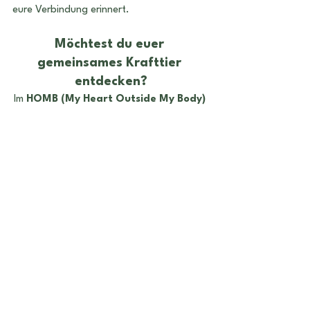
eure Verbindung erinnert.
Möchtest du euer 
gemeinsames Krafttier 
entdecken?
Im 
HOMB (My Heart Outside My Body) 
Programm
 finde ich heraus, welche 
Krafttiere und Symbole
 dich und dein 
Kind begleiten. Daraus kreiere ich euer 
persönliches 
Seelenbild
, das eure 
spirituelle Verbindung sichtbar macht.
Buche jetzt dein kostenloses 
Einführungsgespräch und entdecke 
eure Krafttier-Energie!