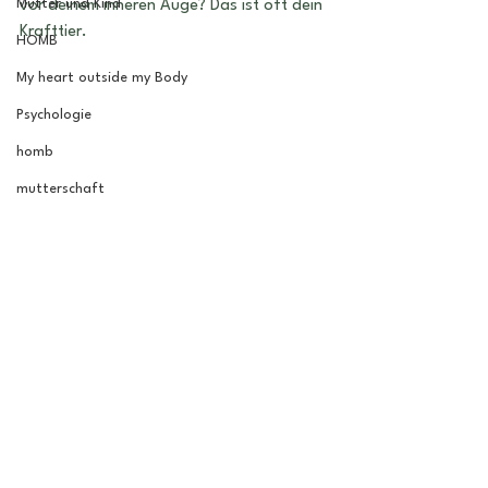
Mutter und Kind
vor deinem inneren Auge? Das ist oft dein 
Krafttier.
HOMB
My heart outside my Body
Psychologie
homb
mutterschaft