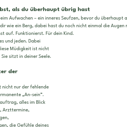
n
Tattoo
Symbole
Heilung
Rituale
st, als du überhaupt übrig hast
beim Aufwachen – ein inneres Seufzen, bevor du überhaupt 
r dir wie ein Berg, dabei hast du noch nicht einmal die Augen 
t auf. Funktionierst. Für dein Kind.
diese Müdigkeit ist nicht 
 Sie sitzt in deiner Seele.
er der 
t nicht nur der fehlende 
permanente „An-sein“. 
uftrag, alles im Blick 
, Arzttermine, 
gen, 
en, die Gefühle deines 