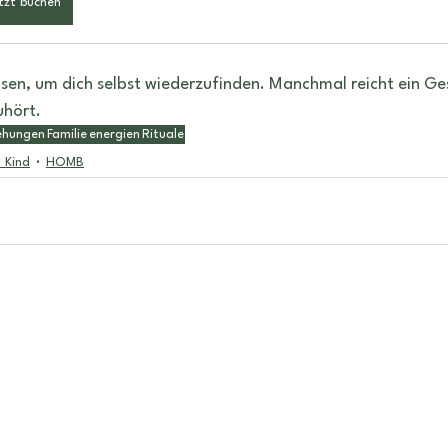
tzt buchen
eisen, um dich selbst wiederzufinden. Manchmal reicht ein Ge
uhört.
ehungen
Familie
energien
Rituale
 Kind
HOMB