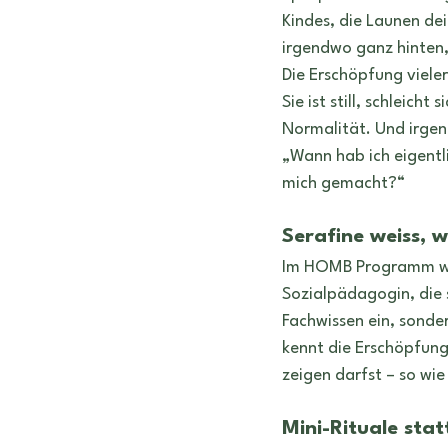
Kindes, die Launen de
irgendwo ganz hinten, 
Die Erschöpfung vieler 
Sie ist still, schleicht 
Normalität. Und irgen
„Wann hab ich eigentli
mich gemacht?“
Serafine weiss, w
Im HOMB Programm wirs
Sozialpädagogin, die se
Fachwissen ein, sonder
kennt die Erschöpfung,
zeigen darfst – so wie 
Mini-Rituale sta