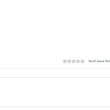
Mit 0 von 5 Sternen bewe
Noch keine Ra
Krafttiere für Mutter und
Chak
Kind.
Ener
auf 