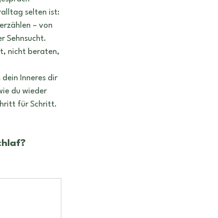
ltag selten ist: 
erzählen – von 
er Sehnsucht. 
, nicht beraten, 
 dein Inneres dir 
wie du wieder 
itt für Schritt. 
chlaf?