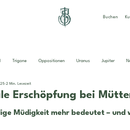
Buchen
Ku
d
Trigone
Oppositionen
Uranus
Jupiter
N
025
2 Min. Lesezeit
dder
Muttertag
Mutter-Kind Horoskop
Familie
le Erschöpfung bei Mütte
nen bewertet.
Monatsübersicht
sonne
energien
männlichkeit
ge Müdigkeit mehr bedeutet – und 