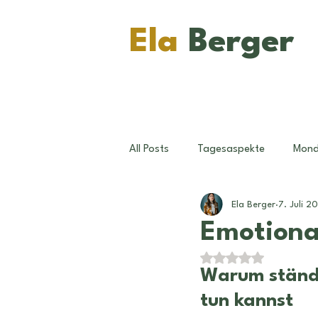
Ela
Berger
All Posts
Tagesaspekte
Mon
Ela Berger
7. Juli 2
Konjunktionen
Pluto
Wi
Emotiona
Mit NaN von 5 Ster
Sternzeichen
Ratschläge
Warum ständi
tun kannst