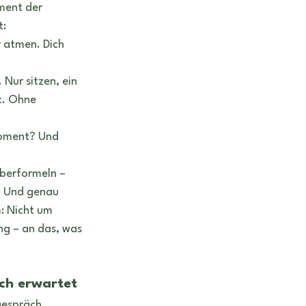
ment der 
t:
r atmen. Dich 
 Nur sitzen, ein 
t. Ohne 
Moment? Und 
uberformeln – 
r. Und genau 
 Nicht um 
g – an das, was 
ch erwartet
espräch 