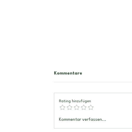
Kommentare
Rating hinzufügen
Muttersein als spirituelle
Kommentar verfassen...
Verbindung: Dein Kind und
du in einem Seelenbild