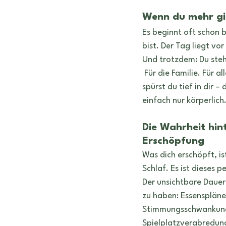
geburtshoroskop
Tätowiere
Wenn du mehr gib
Es beginnt oft schon 
bist. Der Tag liegt vo
Und trotzdem: Du stehs
 Für die Familie. Für alles und jeden. Dabei 
spürst du tief in dir – 
einfach nur körperlich.
Die Wahrheit hint
Erschöpfung
Was dich erschöpft, is
Schlaf. Es ist dieses 
Der unsichtbare Dauera
zu haben: Essenspläne
Stimmungsschwankun
Spielplatzverabredung