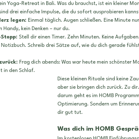
ein Yoga-Retreat in Bali. Was du brauchst, ist ein kleiner Mo
ind drei einfache Impulse, die du sofort ausprobieren kanns
erz legen: 
Einmal täglich. Augen schließen. Eine Minute nu
in Handy, kein Denken – nur du.
-Stopp: 
Stell dir einen Timer. Zehn Minuten. Keine Aufgaben.
in Notizbuch. Schreib drei Sätze auf, wie du dich gerade fühls
zurück: 
Frag dich abends: Was war heute mein schönster 
 in den Schlaf.
Diese kleinen Rituale sind keine Za
aber sie bringen dich zurück. Zu di
darum geht es im HOMB Programm:
Optimierung. Sondern um Erinnerun
dir gut tut.
Was dich im HOMB Gesprä
Im kostenlosen HOMB Einführungsg