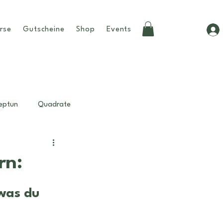
rse
Gutscheine
Shop
Events
eptun
Quadrate
Beziehungen
Tipps
rn:
weiblichkeit
birthchart
was du 