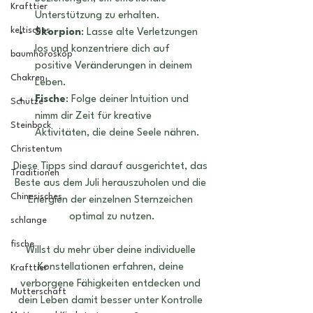
Krafttier
Unterstützung zu erhalten.
keltisches
Skorpion
: Lasse alte Verletzungen 
los und konzentriere dich auf 
baumhoroskop
positive Veränderungen in deinem 
Chakren
Leben.
Fische
: Folge deiner Intuition und 
Schütze
nimm dir Zeit für kreative 
Steinbock
Aktivitäten, die deine Seele nähren.
Christentum
Diese Tipps sind darauf ausgerichtet, das 
Traditionen
Beste aus dem Juli herauszuholen und die 
Chinesisches
Energien der einzelnen Sternzeichen 
optimal zu nutzen.
schlange
fische
Willst du mehr über deine individuelle 
Konstellationen erfahren, deine 
Krafttier
verborgene Fähigkeiten entdecken und 
Mutterschaft
dein Leben damit besser unter Kontrolle 