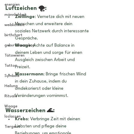
energien
Luftzeichen 
🌪️
:
männlichkeit
Zwillinge
: Vernetze dich mit neuen 
Menschen und erweitere dein 
weiblichkeit
soziales Netzwerk durch interessante 
birthchart
Gespräche.
geburtshoroskop
Waage
: Achte auf Balance in 
deinem Leben und sorge für einen 
Tätowieren
Ausgleich zwischen Arbeit und 
Tattoo
Freizeit.
Wassermann
: Bringe frischen Wind 
Symbole
in dein Zuhause, indem du 
Heilung
umdekorierst oder kleine 
Veränderungen vornimmst.
Rituale
Waage
Wasserzeichen 
🌊
:
loslassen
Krebs
: Verbringe Zeit mit deinen 
Liebsten und pflege deine 
Tiergeist
Beziehungen, um emotionale 