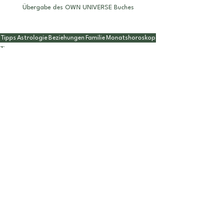
Übergabe des OWN UNIVERSE Buches
Tipps
Astrologie
Beziehungen
Familie
Monatshoroskop
Tipps
Widder
Beziehungen
Alle ansehen
Aktuelle Beiträge