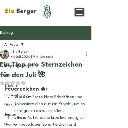
Ela
Berger
Beitrag
All Posts
Ela Berger
All Posts
1. Juli 2024
1 Min. Lesezeit
Ein Tipp pro Sternzeichen
Tagesaspekte
für den Juli 🌺
Mond
Mit NaN von 5 Sternen bewertet.
Trigone
Feuerzeichen 
🔥
:
Oppositionen
Widder
: Setze klare Prioritäten und 
fokussiere dich auf ein Projekt, um es 
Uranus
erfolgreich abzuschließen.
Jupiter
Löwe
: Nutze deine kreative Energie, 
Neptun
um neue Ideen zu entwickeln und 