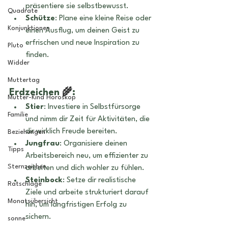
präsentiere sie selbstbewusst.
Quadrate
Schütze
: Plane eine kleine Reise oder 
Konjunktionen
einen Ausflug, um deinen Geist zu 
erfrischen und neue Inspiration zu 
Pluto
finden.
Widder
Muttertag
Erdzeichen 
🌾
:
Mutter-Kind Horoskop
Stier
: Investiere in Selbstfürsorge 
Familie
und nimm dir Zeit für Aktivitäten, die 
dir wirklich Freude bereiten.
Beziehungen
Jungfrau
: Organisiere deinen 
Tipps
Arbeitsbereich neu, um effizienter zu 
Sternzeichen
arbeiten und dich wohler zu fühlen.
Steinbock
: Setze dir realistische 
Ratschläge
Ziele und arbeite strukturiert darauf 
Monatsübersicht
hin, um langfristigen Erfolg zu 
sichern.
sonne